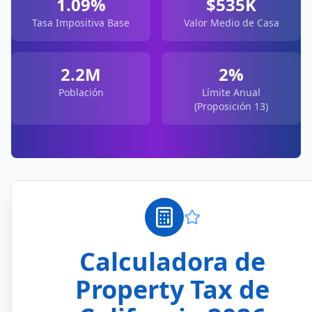
1.09
%
$
535
K
Tasa Impositiva Base
Valor Medio de Casa
2.2
M
2%
Población
Límite Anual
(Proposición 13)
Calculadora de
Property Tax de