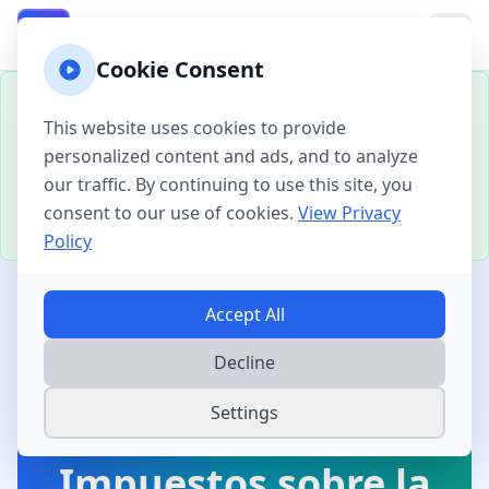
California Property Taxes
CA
Cookie Consent
Contenido en Español:
Esta página ha sido
traducida al español para mejor servir a nuestra
This website uses cookies to provide
comunidad hispanohablante. Todas las calculadoras
personalized content and ads, and to analyze
y guías mantienen la misma precisión y
our traffic. By continuing to use this site, you
funcionalidad que las versiones en inglés.
-
Ver en
inglés
consent to our use of cookies.
View Privacy
Traducido:
2025-01-11
Policy
Accept All
Condados de
San
Home
California
California
Diego
Decline
Settings
Calculadora de
Impuestos sobre la