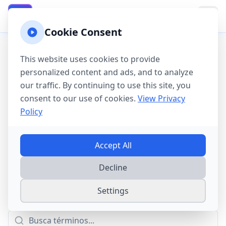
California Property Taxes
CA
Cookie Consent
Home
Tax Guides
Property Tax Glossary
This website uses cookies to provide
personalized content and ads, and to analyze
Glosario de Property
our traffic. By continuing to use this site, you
Tax de California
consent to our use of cookies.
View Privacy
Policy
Entender la terminología de property tax de
California es esencial para los propietarios.
Accept All
Este glosario completo explica términos
Decline
clave, proposiciones, y conceptos que
afectan tus property taxes.
Settings